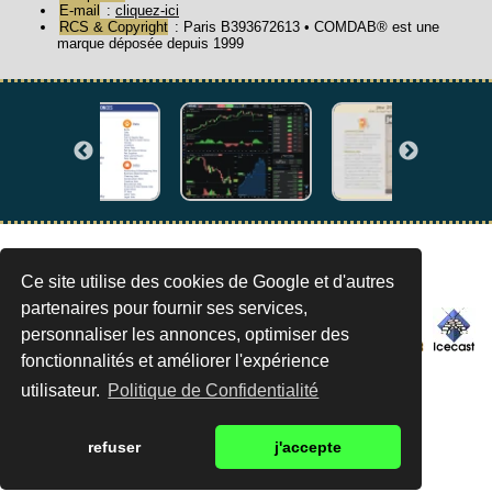
E-mail
:
cliquez-ici
RCS & Copyright
: Paris B393672613 • COMDAB® est une
marque déposée depuis 1999
©1994/2026 societe COMDAB : marketing digital à Paris
Ce site utilise des cookies de Google et d'autres
partenaires pour fournir ses services,
personnaliser les annonces, optimiser des
fonctionnalités et améliorer l'expérience
utilisateur.
Politique de Confidentialité
refuser
j'accepte