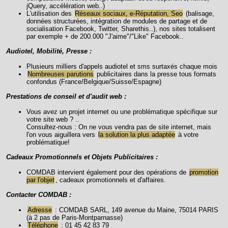
jQuery, accélération web..)
L'utilisation des
Réseaux sociaux, e-Réputation, Seo
(balisage,
données structurées, intégration de modules de partage et de
socialisation Facebook, Twitter, Sharethis..), nos sites totalisent
par exemple + de 200.000 "J'aime"/"Like" Facebook..
Audiotel, Mobilité, Presse :
Plusieurs milliers d'appels audiotel et sms surtaxés chaque mois
Nombreuses parutions
publicitaires dans la presse tous formats
confondus (France/Belgique/Suisse/Espagne)
Prestations de conseil et d'audit web :
Vous avez un projet internet ou une problématique spécifique sur
votre site web ? ..
Consultez-nous : On ne vous vendra pas de site internet, mais
l'on vous aiguillera vers
la solution la plus adaptée
à votre
problématique!
Cadeaux Promotionnels et Objets Publicitaires :
COMDAB intervient également pour des opérations de
promotion
par l'objet
, cadeaux promotionnels et d'affaires.
Contacter COMDAB :
Adresse
: COMDAB SARL, 149 avenue du Maine, 75014 PARIS
(à 2 pas de Paris-Montparnasse)
Téléphone
: 01 45 42 83 79