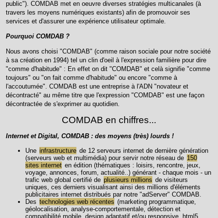
public"). COMDAB met en oeuvre diverses stratégies multicanales (à
travers les moyens numériques existants) afin de promouvoir ses
services et d'assurer une expérience utilisateur optimale.
Pourquoi COMDAB ?
Nous avons choisi "COMDAB" (comme raison sociale pour notre société
à sa création en 1994) tel un clin d'oeil à l'expression familière pour dire
"comme d'habitude" : En effet on dit "COMDAB" et celà signifie "comme
toujours" ou "on fait comme d'habitude" ou encore "comme à
l'accoutumée". COMDAB est une entreprise à l'ADN "novateur et
décontracté" au même titre que l'expression "COMDAB" est une façon
décontractée de s'exprimer au quotidien.
COMDAB en chiffres...
Internet et Digital, COMDAB : des moyens (très) lourds !
Une
infrastructure
de 12 serveurs internet de dernière génération
(serveurs web et multimédia) pour servir notre réseau de
150
sites internet
en édition (thématiques : loisirs, rencontre, jeux,
voyage, annonces, forum, actualité..) générant - chaque mois - un
trafic web global certifié de
plusieurs millions
de visiteurs
uniques, ces derniers visualisant ainsi des millions d'éléments
publicitaires internet distribués par notre "adServer" COMDAB.
Des
technologies web récentes
(marketing programmatique,
géolocalisation, analyse-comportementale, détection et
compatibilité mobile, design adaptatif et/ou responsive, html5,